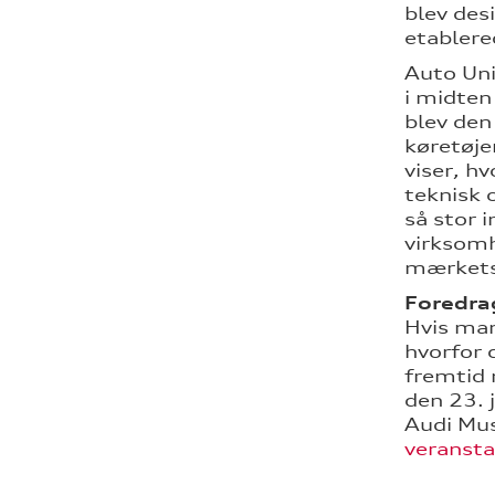
blev des
etablere
Auto Uni
i midten
blev den
køretøje
viser, h
teknisk 
så stor 
virksomh
mærkets
Foredrag
Hvis man
hvorfor 
fremtid 
den 23. j
Audi Mus
veranst