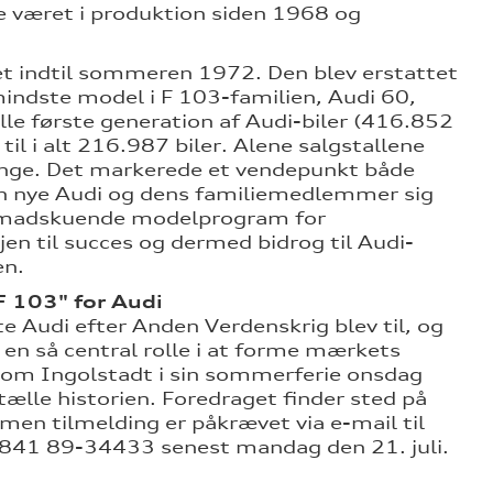
e været i produktion siden 1968 og
et indtil sommeren 1972. Den blev erstattet
mindste model i F 103-familien, Audi 60,
lle første generation af Audi-biler (416.852
il i alt 216.987 biler. Alene salgstallene
 ringe. Det markerede et vendepunkt både
n nye Audi og dens familiemedlemmer sig
 fremadskuende modelprogram for
en til succes og dermed bidrog til Audi-
en.
F 103" for Audi
e Audi efter Anden Verdenskrig blev til, og
e en så central rolle i at forme mærkets
enom Ingolstadt i sin sommerferie onsdag
ortælle historien. Foredraget finder sted på
men tilmelding er påkrævet via e-mail til
 0841 89-34433 senest mandag den 21. juli.