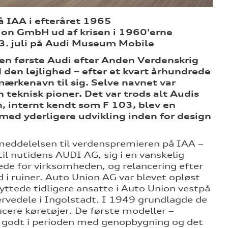
å IAA i efteråret 1965
ion GmbH ud af krisen i 1960'erne
23. juli på Audi Museum Mobile
den første Audi efter Anden Verdenskrig
den lejlighed – efter et kvart århundrede
ærkenavn til sig. Selve navnet var
teknisk pioner. Det var trods alt Audis
n, internt kendt som F 103, blev en
med yderligere udvikling inden for design
emeddelelsen til verdenspremieren på IAA –
l nutidens AUDI AG, sig i en vanskelig
de for virksomheden, og relancering efter
 i ruiner. Auto Union AG var blevet opløst
lyttede tidligere ansatte i Auto Union vestpå
ervedele i Ingolstadt. I 1949 grundlagde de
ere køretøjer. De første modeller –
godt i perioden med genopbygning og det