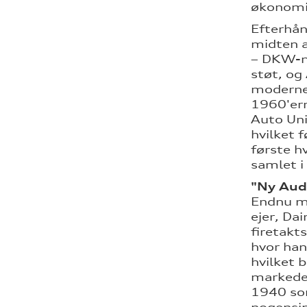
økonomis
Efterhån
midten a
– DKW-mæ
støt, og
moderne 
1960'ern
Auto Uni
hvilket 
første h
samlet 
"Ny Aud
Endnu me
ejer, Da
firetakt
hvor han
hvilket 
markedet
1940 som