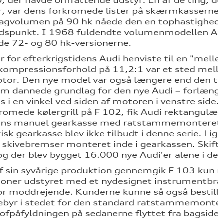
, der havde omfattende udstyr. En af de ting, de
, var dens forkromede lister på skærmkassern
lagvolumen på 90 hk nåede den en tophastighed
idspunkt. I 1968 fuldendte volumenmodellen A
de 72- og 80 hk-versionerne.
 for efterkrigstidens Audi henviste til en "mel
kompressionsforhold på 11,2:1 var et sted mel
tor. Den nye model var også længere end den t
m dannede grundlag for den nye Audi – forlæn
i en vinkel ved siden af motoren i venstre side. 
romede kølergrill på F 102, fik Audi rektangulære 
trins manuel gearkasse med ratstammemontere
sk gearkasse blev ikke tilbudt i denne serie. 
 skivebremser monteret inde i gearkassen. Skif
og der blev bygget 16.000 nye Audi'er alene i d
af sin syvårige produktion gennemgik F 103 kun
sioner udstyret med et nydesignet instrumentbr
or moddrejende. Kunderne kunne så også bestill
ebyr i stedet for den standard ratstammemon
fpåfyldningen på sedanerne flyttet fra bagsiden 