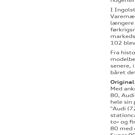
nogensin
I Ingols
Varemærk
længere 
førkrigs
markedsf
102 blev
Fra hist
modelbet
senere, 
båret de
Original
Med anko
80, Audi
hele sin
"Audi (7
stationc
to- og f
80 med e