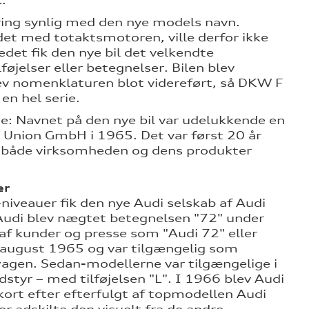
.
ring synlig med den nye models navn.
t med totaktsmotoren, ville derfor ikke
det fik den nye bil det velkendte
føjelser eller betegnelser. Bilen blev
ev nomenklaturen blot videreført, så DKW F
en hel serie.
lje: Navnet på den nye bil var udelukkende en
Union GmbH i 1965. Det var først 20 år
ar både virksomheden og dens produkter
er
iveauer fik den nye Audi selskab af Audi
 Audi blev nægtet betegnelsen "72" under
 af kunder og presse som "Audi 72" eller
a august 1965 og var tilgængelig som
wagen. Sedan-modellerne var tilgængelige i
dstyr – med tilføjelsen "L". I 1966 blev Audi
ort efter efterfulgt af topmodellen Audi