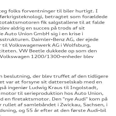
folks forventninger til biler hurtigt. I
førkrigsteknologi, betragtet som forældede
taktsmotoren fik salgstallene til at falde
ev aldrig en succes på trods af sit
 Auto Union GmbH sig i en krise i
sstrukturen. Daimler-Benz AG, der ejede
er til Volkswagenwerk AG i Wolfsburg,
paciteten. VW Beetle dukkede op som den
000 Volkswagen 1200/1300-enheder blev
eslutning, der blev truffet af den tidligere
et var at forsyne sit datterselskab med en
så ingeniør Ludwig Kraus til Ingolstadt,
 motor til serieproduktion hos Auto Union,
med en firetaktsmotor. Den "nye Audi" kom på
 rullet af samlebåndet i Zwickau, Sachsen, i
ning, og 55 år efter at den første Audi-bil