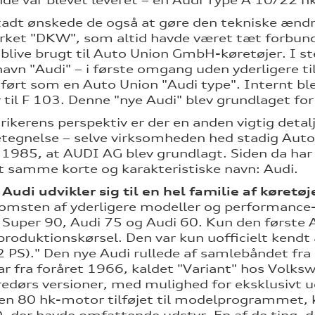
de var blevet leveret – en Audi Type A 10/22 hk
tadt ønskede de også at gøre den tekniske ænd
et "DKW", som altid havde været tæt forbunde
blive brugt til Auto Union GmbH-køretøjer. I ste
navn "Audi" – i første omgang uden yderligere til
ørt som en Auto Union "Audi type". Internt bl
 til F 103. Denne "nye Audi" blev grundlaget for 
orikerens perspektiv er der en anden vigtig deta
egnelse – selve virksomheden hed stadig Auto 
i 1985, at AUDI AG blev grundlagt. Siden da h
t samme korte og karakteristiske navn: Audi.
 Audi udvikler sig til en hel familie af køretøj
msten af yderligere modeller og performance-n
 Super 90, Audi 75 og Audi 60. Kun den første
 produktionskørsel. Den var kun uofficielt kendt
2 PS)." Den nye Audi rullede af samlebåndet fr
ar fra foråret 1966, kaldet "Variant" hos Volks
iredørs versioner, med mulighed for eksklusivt u
n 80 hk-motor tilføjet til modelprogrammet, k