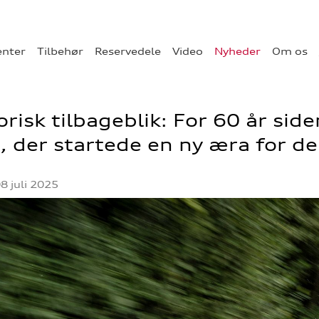
enter
Tilbehør
Reservedele
Video
Nyheder
Om os
orisk tilbageblik: For 60 år sid
, der startede en ny æra for de 
8 juli 2025