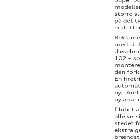
Super 90
modeller
større s
på det t
erstatte
Reklamer
med sit 
dieselmo
102 – so
monteres 
den fork
En fire
automati
nye Audi
ny æra, 
I løbet 
alle ver
stedet f
ekstra g
brændsto