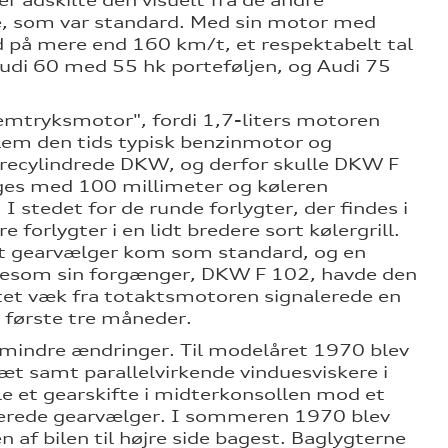
r adskilte den visuelt fra de andre
e, som var standard. Med sin motor med
 på mere end 160 km/t, et respektabelt tal
udi 60 med 55 hk porteføljen, og Audi 75
lemtryksmotor", fordi 1,7-liters motoren
lem den tids typisk benzinmotor og
recylindrede DKW, og derfor skulle DKW F
ges med 100 millimeter og køleren
I stedet for de runde forlygter, der findes i
forlygter i en lidt bredere sort kølergrill.
t gearvælger kom som standard, og en
Ligesom sin forgænger, DKW F 102, havde den
tet væk fra totaktsmotoren signalerede en
e første tre måneder.
 mindre ændringer. Til modelåret 1970 blev
æt samt parallelvirkende vinduesviskere i
e et gearskifte i midterkonsollen mod et
terede gearvælger. I sommeren 1970 blev
af bilen til højre side bagest. Baglygterne