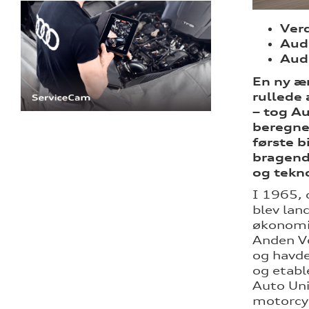
Verd
Audi
Audi
En ny ær
rullede
– tog A
beregnet
første b
bragende
og tekno
I 1965, 
blev lan
økonomis
Anden Ve
og havde
og etabl
Auto Uni
motorcy