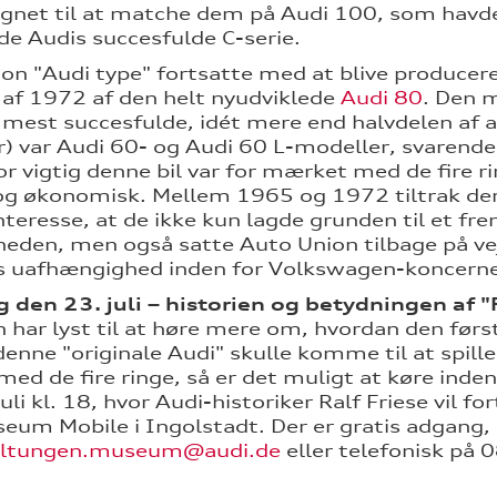
ignet til at matche dem på Audi 100, som havd
de Audis succesfulde C-serie.
on "Audi type" fortsatte med at blive producer
 af 1972 af den helt nyudviklede
Audi 80
. Den 
 mest succesfulde, idét mere end halvdelen af a
r) var Audi 60- og Audi 60 L-modeller, svarende t
vor vigtig denne bil var for mærket med de fire
og økonomisk. Mellem 1965 og 1972 tiltrak de
interesse, at de ikke kun lagde grunden til et
eden, men også satte Auto Union tilbage på vej
 uafhængighed inden for Volkswagen-koncern
 den 23. juli – historien og betydningen af "
 har lyst til at høre mere om, hvordan den først
denne "originale Audi" skulle komme til at spill
med de fire ringe, så er det muligt at køre ind
uli kl. 18, hvor Audi-historiker Ralf Friese vil f
eum Mobile i Ingolstadt. Der er gratis adgang, 
altungen.museum@audi.de
eller telefonisk på