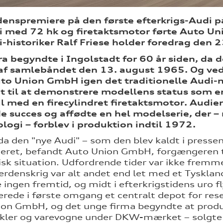
enspremiere på den første efterkrigs-Audi p
 med 72 hk og firetaktsmotor førte Auto Un
-historiker Ralf Friese holder foredrag den 
a begyndte i Ingolstadt for 60 år siden, da 
 af samlebåndet den 13. august 1965. Og ved 
uto Union GmbH igen det traditionelle Audi-m
 til at demonstrere modellens status som en 
il med en firecylindret firetaktsmotor. Audie
 succes og affødte en hel modelserie, der – 
logi – forblev i produktion indtil 1972.
da den "nye Audi" – som den blev kaldt i press
ceret, befandt Auto Union GmbH, forgængeren ti
k situation. Udfordrende tider var ikke fremme
rdenskrig var alt andet end let med et Tyskland
 ingen fremtid, og midt i efterkrigstidens uro f
erede i første omgang et centralt depot for res
on GmbH, og det unge firma begyndte at produc
kler og varevogne under DKW-mærket – solgte 