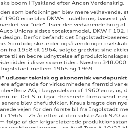
ke boom i Tyskland efter Anden Verdenskrig.
den som befolkningen blev mere velhavende, steg 
f 1960'erne blev DKW-modellerne, baseret på 
rket var "ude". Især den vedvarende brug af to
 Auto Unions sidste totaktsmodel, DKW F 102, bl
design. Derfor befandt det Ingolstadt-baserede
e. Samtidig skete der også ændringer i selskab
on fra 1958 til 1964, solgte gradvist sine akti
førte til en bedre udnyttelse af produktionska
vide ridder i disse svære tider. Næsten 348.
i Ingolstadt mellem 1965 og 1969.
i" udløser teknisk og økonomisk vendepunkt
re afgørende for virksomhedens fremtid var en b
imler-Benz AG, i begyndelsen af 1960'erne, og d
smotor. Det Stuttgart-baserede firma sendte og
 senere blev chefudvikler. Kraus bragte den nye
banede vejen for den første bil fra Ingolstadt 
 i 1965 – 25 år efter at den sidste Audi 920 var
 følge af den krigsrelaterede produktionsstands