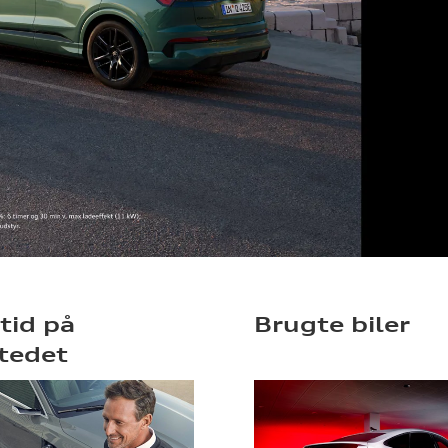
 tid på
Brugte biler
tedet