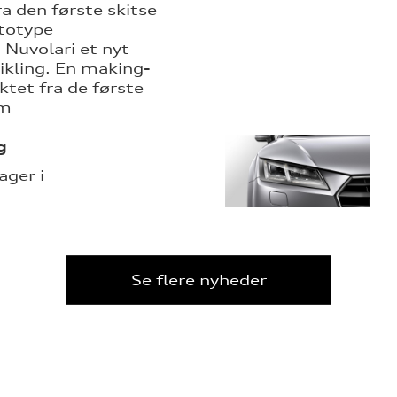
a den første skitse
ototype
Nuvolari et nyt
ikling. En making-
ktet fra de første
em
g
ager i
Se flere nyheder