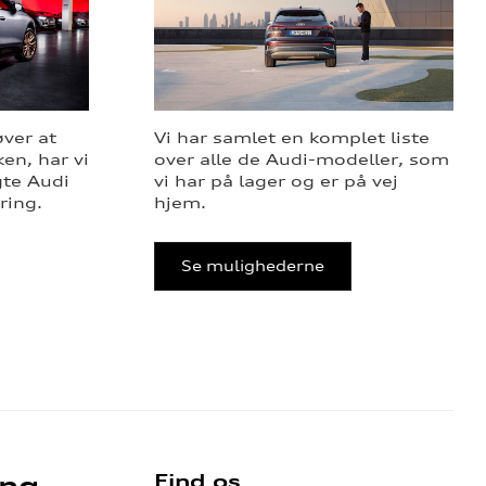
øver at
Vi har samlet en komplet liste
en, har vi
over alle de Audi-modeller, som
gte Audi
vi har på lager og er på vej
ring.
hjem.
Se mulighederne
Find os
ing