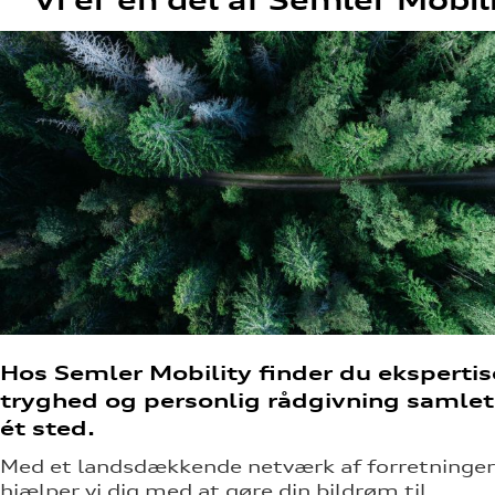
Hos Semler Mobility finder du ekspertis
tryghed og personlig rådgivning samlet
ét sted.
Med et landsdækkende netværk af forretninger
hjælper vi dig med at gøre din bildrøm til