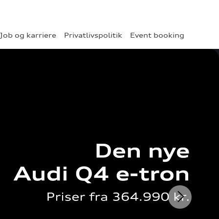
Job og karriere
Privatlivspolitik
Event booking