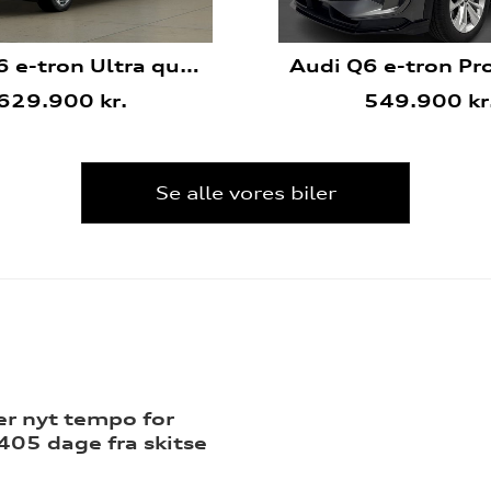
Audi Q6 e-tron Ultra quattro
629.900 kr.
549.900 kr
Se alle vores biler
er nyt tempo for
405 dage fra skitse