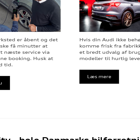
ksted er åbent og det
Hvis din Audi ikke beh
ske få minutter at
komme frisk fra fabrikk
it næste service via
et bredt udvalg af bru
ine booking. Husk at
modeller til hurtig leve
 tid.
Læs mere
u
ity - hele Danmarks bilforretn