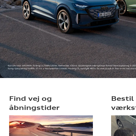
Find vej og
Bestil
åbningstider
værks