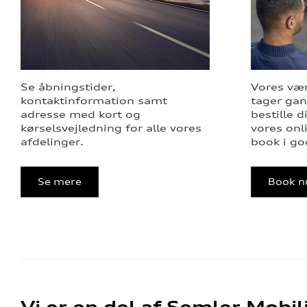
Se åbningstider,
Vores vær
kontaktinformation samt
tager gan
adresse med kort og
bestille d
kørselsvejledning for alle vores
vores onl
afdelinger.
book i god
Se mere
Book n
Vi er en del af Semler Mobil