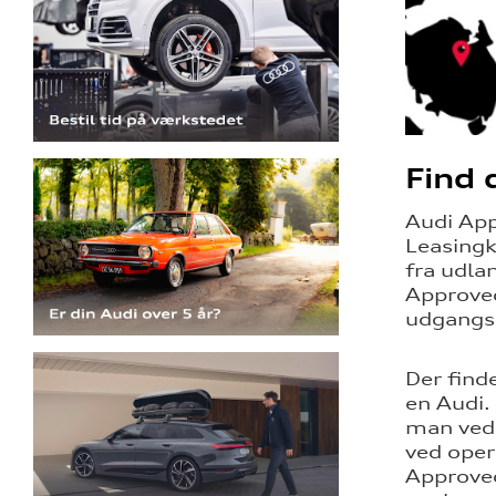
Find 
Audi App
Leasingk
fra udla
Approved
udgangsp
Der find
en Audi.
man ved 
ved oper
Approved