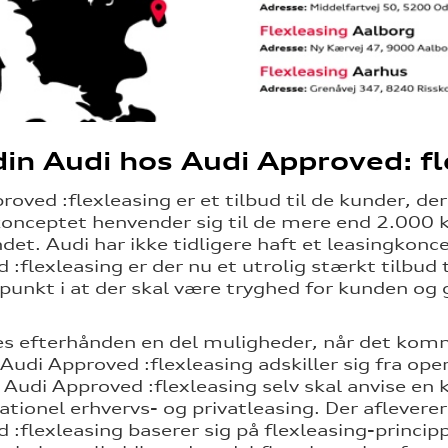
din Audi hos Audi Approved: f
roved :flexleasing er et tilbud til de kunder, de
onceptet henvender sig til de mere end 2.000 k
ndet. Audi har ikke tidligere haft et leasingko
 :flexleasing er der nu et utrolig stærkt tilbu
unkt i at der skal være tryghed for kunden og 
es efterhånden en del muligheder, når det kom
Audi Approved :flexleasing adskiller sig fra ope
Audi Approved :flexleasing selv skal anvise en 
ationel erhvervs- og privatleasing. Der aflevere
 :flexleasing baserer sig på flexleasing-princip