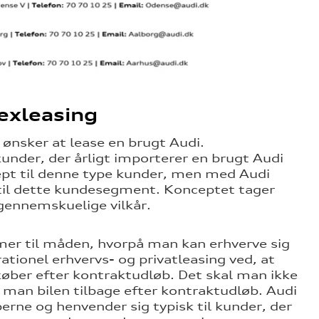
lexleasing
r ønsker at lease en brugt Audi.
under, der årligt importerer en brugt Audi
ncept til denne type kunder, men med Audi
d til dette kundesegment. Konceptet tager
gennemskuelige vilkår.
mer til måden, hvorpå man kan erhverve sig
rationel erhvervs- og privatleasing ved, at
køber efter kontraktudløb. Det skal man ikke
r man bilen tilbage efter kontraktudløb. Audi
perne og henvender sig typisk til kunder, der