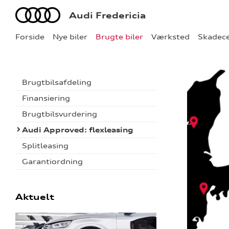
Audi
Audi Fredericia
Forside
Nye biler
Brugte biler
Værksted
Skadec
Brugtbilsafdeling
Finansiering
Brugtbilsvurdering
Audi Approved: flexleasing
Splitleasing
Garantiordning
Aktuelt