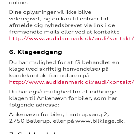
online.
Dine oplysninger vil ikke blive
videregivet, og du kan til enhver tid
afmelde dig nyhedsbrevet via link i de
fremsendte mails eller ved at kontakte
http://www.audidanmark.dk/audi/kontakt
6. Klageadgang
Du har mulighed for at få behandlet en
klage (ved skriftlig henvendelse) på
kundekontaktformularen på
http://www.audidanmark.dk/audi/kontakt
Du har også mulighed for at indbringe
klagen til Ankenævn for biler, som har
følgende adresse:
Ankenævn for biler, Lautrupvang 2,
2750 Ballerup, eller på www.bilklage.dk.