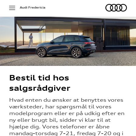
Audi
Toggle
Audi Fredericia
navigation
ådgiver
tur
Bestil tid hos
g
salgsrådgiver
- og
sing
Hvad enten du ønsker at benyttes vores
værksteder, har spørgsmål til vores
tner
modelprogram eller er på udkig efter en
ny eller brugt bil, sidder vi klar til at
hjælpe dig.
Vores telefoner er åbne
mandag-torsdag 7-21, fredag 7-20 og i