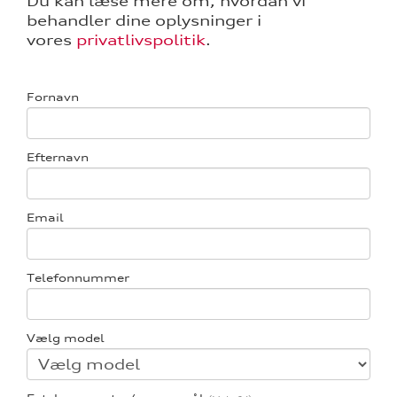
Du kan læse mere om, hvordan vi
behandler dine oplysninger i
re
vores
privatlivspolitik
.
tik
Fornavn
ng
Efternavn
Email
Telefonnummer
Vælg model