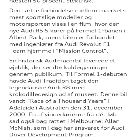
næsten 50 procent elektrisk.
ng
Den tætte forbindelse mellem mærkets
mest sportslige modeller og
motorsporten vises i en film, hvor den
nye Audi RS 5 kører på Formel 1-banen i
Albert Park, mens bilen er forbundet
med ingeniører fra Audi Revolut F1
Team hjemme i ”Mission Control”.
En historisk Audi-racerbil leverede et
øjeblik, der sendte kuldegysninger
gennem publikum. Til Formel 1-debuten
havde Audi Tradition taget den
legendariske Audi R8 med
krokodilledesign ud af museet. Denne bil
vandt “Race of a Thousand Years” i
Adelaide i Australien den 31. december
2000. En af vinderkørerne fra dét løb
sad også bag rattet i Melbourne: Allan
McNish, som i dag har ansvaret for Audi
Driver Development Program.