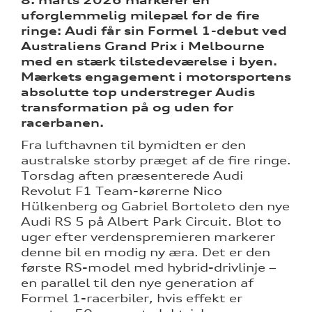
8. marts 2026 markerer en
uforglemmelig milepæl for de fire
ringe: Audi får sin Formel 1-debut ved
Australiens Grand Prix i Melbourne
med en stærk tilstedeværelse i byen.
sociale
Mærkets engagement i motorsportens
absolutte top understreger Audis
transformation på og uden for
ine
racerbanen.
Fra lufthavnen til bymidten er den
 Audi
et
australske storby præget af de fire ringe.
Torsdag aften præsenterede Audi
Revolut F1 Team-kørerne Nico
Hülkenberg og Gabriel Bortoleto den nye
Audi RS 5 på Albert Park Circuit. Blot to
uger efter verdenspremieren markerer
denne bil en modig ny æra. Det er den
re
første RS-model med hybrid-drivlinje –
en parallel til den nye generation af
tik
Formel 1-racerbiler, hvis effekt er