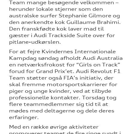
Team mange besøgende velkommen –
herunder lokale stjerner som den
australske surfer Stephanie Gilmore og
den anerkendte kok Guillaume Brahimi.
Den franskfødte kok laver mad til
gæster i Audi Trackside Suite over for
pitlane-udkørslen.
For at fejre Kvindernes Internationale
Kampdag søndag afholdt Audi Australia
en netværksfrokost for “Girls on Track”
forud for Grand Prix’et. Audi Revolut F1
Team støtter også FIA’s initiativ, der
skal fremme motorsportskarrierer for
piger og unge kvinder, ved at tilbyde
professionelle kontakter. Torsdag tog
flere teammedlemmer sig tid til at
mødes med deltagerne og dele deres
erfaringer.
Med en række øvrige aktiviteter
promoverer teamet de fire ringe rundt i