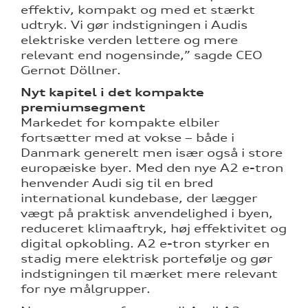
effektiv, kompakt og med et stærkt
ng
udtryk. Vi gør indstigningen i Audis
elektriske verden lettere og mere
relevant end nogensinde,” sagde CEO
Gernot Döllner.
Nyt kapitel i det kompakte
premiumsegment
Markedet for kompakte elbiler
fortsætter med at vokse – både i
Danmark generelt men især også i store
europæiske byer. Med den nye A2 e-tron
henvender Audi sig til en bred
international kundebase, der lægger
vægt på praktisk anvendelighed i byen,
reduceret klimaaftryk, høj effektivitet og
digital opkobling. A2 e-tron styrker en
stadig mere elektrisk portefølje og gør
indstigningen til mærket mere relevant
for nye målgrupper.