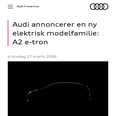
Audi
Toggle
Audi Fredericia
navigation
Audi annoncerer en ny
elektrisk modelfamilie:
A2 e-tron
tirsdag 17 marts 2026