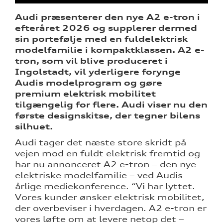
Audi præsenterer den nye A2 e-tron i
efteråret 2026 og supplerer dermed
sin portefølje med en fuldelektrisk
modelfamilie i kompaktklassen. A2 e-
sociale
tron, som vil blive produceret i
Ingolstadt, vil yderligere forynge
Audis modelprogram og gøre
ine
premium elektrisk mobilitet
 Audi
tilgængelig for flere. Audi viser nu den
et
første designskitse, der tegner bilens
silhuet.
Audi tager det næste store skridt på
vejen mod en fuldt elektrisk fremtid og
har nu annonceret A2 e-tron – den nye
elektriske modelfamilie – ved Audis
re
årlige mediekonference. “Vi har lyttet.
Vores kunder ønsker elektrisk mobilitet,
der overbeviser i hverdagen. A2 e-tron er
tik
vores løfte om at levere netop det –