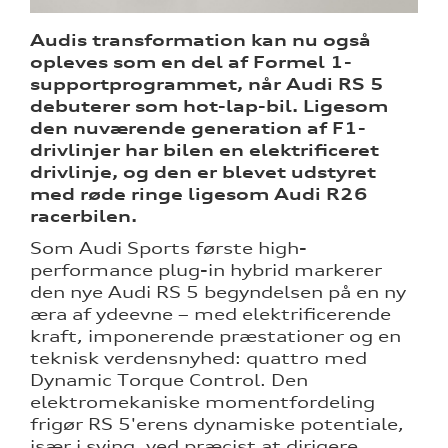
Audis transformation kan nu også
opleves som en del af Formel 1-
supportprogrammet, når Audi RS 5
debuterer som hot-lap-bil. Ligesom
sociale
den nuværende generation af F1-
drivlinjer har bilen en elektrificeret
ine
drivlinje, og den er blevet udstyret
med røde ringe ligesom Audi R26
 Audi
racerbilen.
et
Som Audi Sports første high-
performance plug-in hybrid markerer
den nye Audi RS 5 begyndelsen på en ny
æra af ydeevne – med elektrificerende
kraft, imponerende præstationer og en
teknisk verdensnyhed: quattro med
re
Dynamic Torque Control. Den
elektromekaniske momentfordeling
frigør RS 5'erens dynamiske potentiale,
tik
især i sving, ved præcist at dirigere