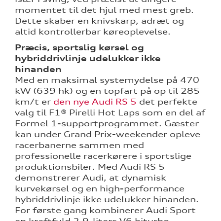
momentet til det hjul med mest greb.
ng
Dette skaber en knivskarp, adræt og
altid kontrollerbar køreoplevelse.
Præcis, sportslig kørsel og
hybriddrivlinje udelukker ikke
hinanden
Med en maksimal systemydelse på 470
kW (639 hk) og en topfart på op til 285
km/t er
den nye Audi RS 5
det perfekte
valg til F1® Pirelli Hot Laps som en del af
Formel 1-supportprogrammet. Gæster
kan under Grand Prix-weekender opleve
racerbanerne sammen med
professionelle racerkørere i sportslige
produktionsbiler. Med Audi RS 5
demonstrerer Audi, at dynamisk
kurvekørsel og en high-performance
hybriddrivlinje ikke udelukker hinanden.
For første gang kombinerer Audi Sport
en kraftfuld 2,9-liters V6 biturbo